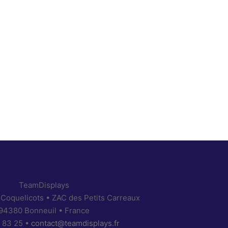
TeamDisplays
 Coquelicots • ZAC des Petits Carreaux
94380 Bonneuil • France
 83 25 •
contact@teamdisplays.fr