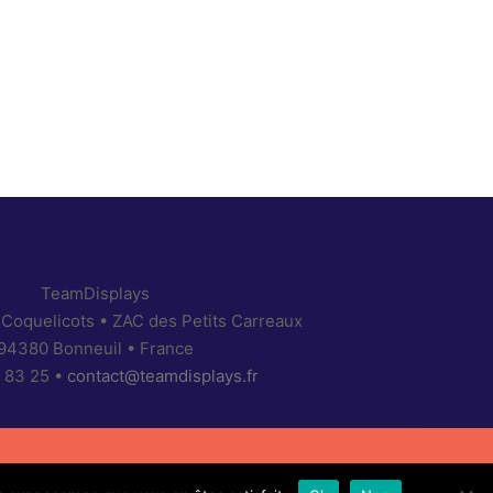
TeamDisplays
 Coquelicots • ZAC des Petits Carreaux
94380 Bonneuil • France
 83 25 •
contact@teamdisplays.fr