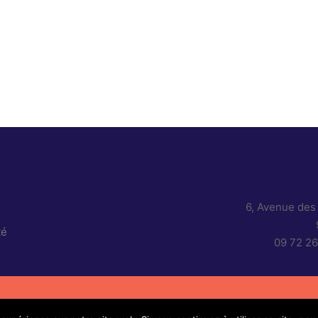
légales
de confidentialité
6, Avenue des
té
09 72 26
®TeamDisplays 2020 Tous droits réservés