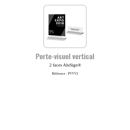
Porte-visuel vertical
2 faces AluSign®
Référence : PVVV2