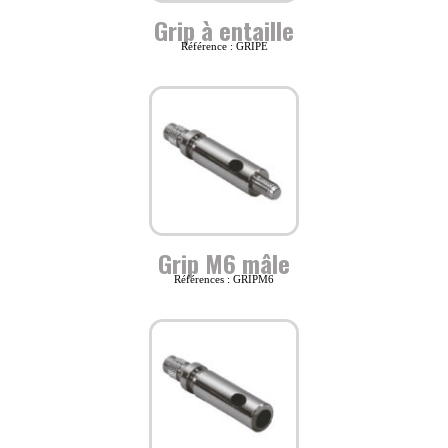
Grip à entaille
Référence : GRIPE
Grip M6 mâle
Références : GRIPM6