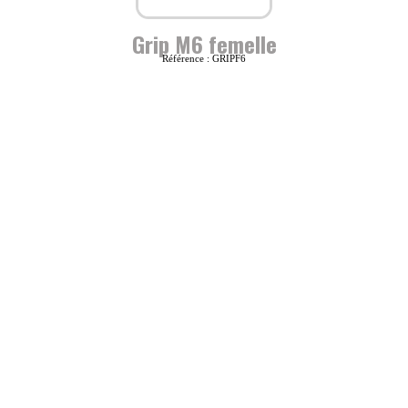
Grip M6 femelle
Référence : GRIPF6